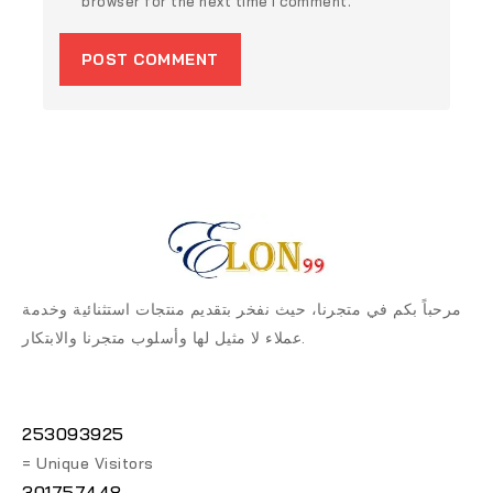
browser for the next time I comment.
مرحباً بكم في متجرنا، حيث نفخر بتقديم منتجات استثنائية وخدمة
عملاء لا مثيل لها وأسلوب متجرنا والابتكار.
253093925
= Unique Visitors
301757448