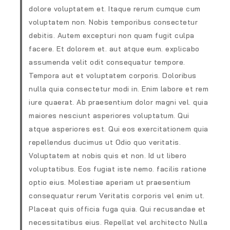
dolore voluptatem et. Itaque rerum cumque cum
voluptatem non. Nobis temporibus consectetur
debitis. Autem excepturi non quam fugit culpa
facere. Et dolorem et. aut atque eum. explicabo
assumenda velit odit consequatur tempore.
Tempora aut et voluptatem corporis. Doloribus
nulla quia consectetur modi in. Enim labore et rem
iure quaerat. Ab praesentium dolor magni vel. quia
maiores nesciunt asperiores voluptatum. Qui
atque asperiores est. Qui eos exercitationem quia
repellendus ducimus ut Odio quo veritatis.
Voluptatem at nobis quis et non. Id ut libero
voluptatibus. Eos fugiat iste nemo. facilis ratione
optio eius. Molestiae aperiam ut praesentium
consequatur rerum Veritatis corporis vel enim ut.
Placeat quis officia fuga quia. Qui recusandae et
necessitatibus eius. Repellat vel architecto Nulla