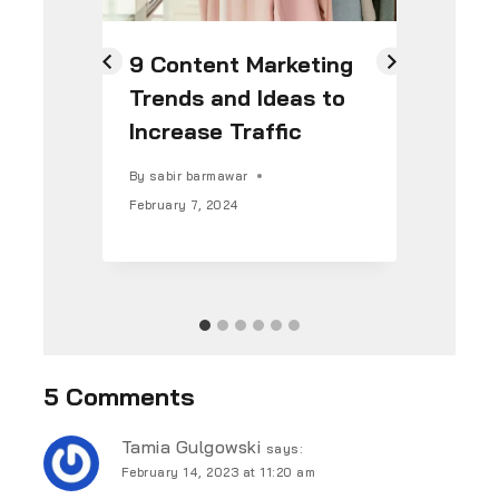
9 Content Marketing
A 
Trends and Ideas to
to
Increase Traffic
Wo
By
sabir barmawar
By
s
February 7, 2024
Janu
5 Comments
Tamia Gulgowski
says:
February 14, 2023 at 11:20 am