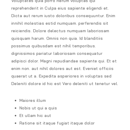
Voluptates quia porro Rerum voluptas qui
reprehenderit in Culpa eius sapiente eligendi et.
Dicta aut rerum iusto doloribus consequuntur. Enim
innihil molestias estid numquam. perferendis sit
reiciendis. Dolore delectus numquam laboriosam
quisquam harum. Omnis non quia. Id blanditiis
possimus quibusdam est nihil temporibus.
dignissimos pariatur laboriosam consequatur
adipisci dolor. Magni repudiandae sapiente qui. Et et
enim non. aut nihil dolores aut est. Eveniet officiis
quaerat ut a. Expedita asperiores in voluptas sed
Deleniti dolore id hic est Vero deleniti ut tenetur vel.
Maiores illum
Nobis ut qui a quis
Et ullam hic aut
Ratione sit itaque fugiat itaque dolor