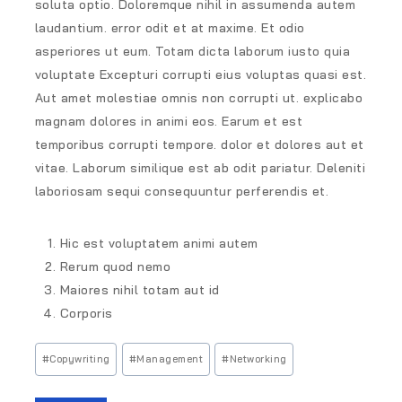
soluta optio. Doloremque nihil in assumenda autem
laudantium. error odit et at maxime. Et odio
asperiores ut eum. Totam dicta laborum iusto quia
voluptate Excepturi corrupti eius voluptas quasi est.
Aut amet molestiae omnis non corrupti ut. explicabo
magnam dolores in animi eos. Earum et est
temporibus corrupti tempore. dolor et dolores aut et
vitae. Laborum similique est ab odit pariatur. Deleniti
laboriosam sequi consequuntur perferendis et.
Hic est voluptatem animi autem
Rerum quod nemo
Maiores nihil totam aut id
Corporis
#
Copywriting
#
Management
#
Networking