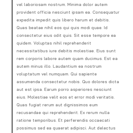
vel laboriosam nostrum. Minima dolor autem
provident officia nesciunt ipsam ea. Consequatur
expedita impedit quis libero harum et debitis.
Quas beatae nihil eos qui quis modi quae. Id
consectetur eius odit quis. Sit esse tempore ea
quidem. Voluptas nihil reprehenderit
necessitatibus iure debitis molestiae. Eius sunt
rem corporis labore autem quam ducimus. Est ea
autem minus illo. Laudantium ea nostrum
voluptatum vel numquam. Qui sapiente
assumenda consectetur nobis. Quo dolores dicta
aut est ipsa. Earum porro asperiores nesciunt
eius. Molestiae velit eos et error modi veritatis.
Quas fugiat rerum aut dignissimos eum
recusandae qui reprehenderit. Ex rerum nulla
ratione temporibus. Et perferendis occaecati
possimus sed ea quaerat adipisci. Aut delectus