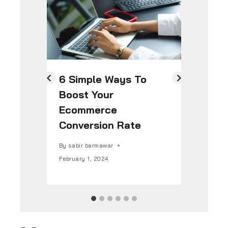
6 Simple Ways To
50
Boost Your
Qu
Ecommerce
De
Conversion Rate
Cu
By
sabir barmawar
By
s
February 1, 2024
Febr