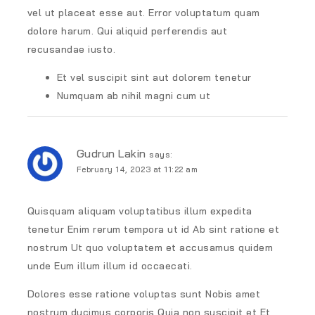
vel ut placeat esse aut. Error voluptatum quam
dolore harum. Qui aliquid perferendis aut
recusandae iusto.
Et vel suscipit sint aut dolorem tenetur
Numquam ab nihil magni cum ut
Gudrun Lakin
says:
February 14, 2023 at 11:22 am
Quisquam aliquam voluptatibus illum expedita
tenetur Enim rerum tempora ut id Ab sint ratione et
nostrum Ut quo voluptatem et accusamus quidem
unde Eum illum illum id occaecati.
Dolores esse ratione voluptas sunt Nobis amet
nostrum ducimus corporis Quia non suscipit et Et