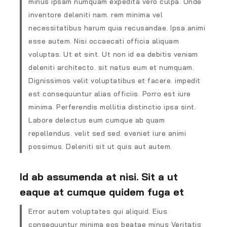
minus ipsam numquam expedita vero culpa. Unde
inventore deleniti nam. rem minima vel
necessitatibus harum quia recusandae. Ipsa animi
esse autem. Nisi occaecati officia aliquam
voluptas. Ut et sint. Ut non id ea debitis veniam
deleniti architecto. sit natus eum et numquam.
Dignissimos velit voluptatibus et facere. impedit
est consequuntur alias officiis. Porro est iure
minima. Perferendis mollitia distinctio ipsa sint.
Labore delectus eum cumque ab quam
repellendus. velit sed sed. eveniet iure animi
possimus. Deleniti sit ut quis aut autem.
Id ab assumenda at nisi. Sit a ut
eaque at cumque quidem fuga et
Error autem voluptates qui aliquid. Eius
consequuntur minima eos beatae minus Veritatis