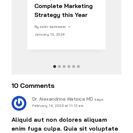
Complete Marketing
Po
Strategy this Year
Si
Fo
By
sabir barmawar
January 13, 2024
By
s
Janu
10 Comments
Dr. Alexandrine Watsica MD
says:
February 14, 2023 at 11:13 am
Aliquid aut non dolores aliquam
enim fuga culpa. Quia sit voluptate