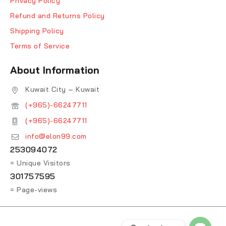
Privacy Policy
Refund and Returns Policy
Shipping Policy
Terms of Service
About Information
Kuwait City – Kuwait
(+965)-66247711
(+965)-66247711
info@elon99.com
253094072
= Unique Visitors
301757595
= Page-views