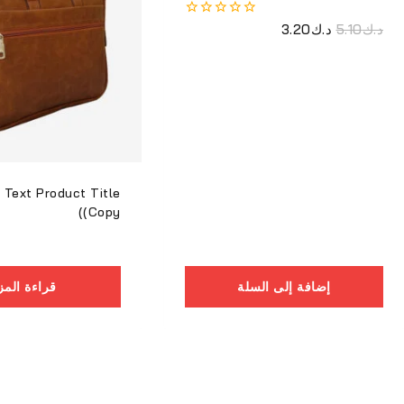
د.ك
5.10
د.ك
3.20
0
من
أصل
5
 Text Product Title
(Copy)
إضافة إلى السلة
قراءة المز