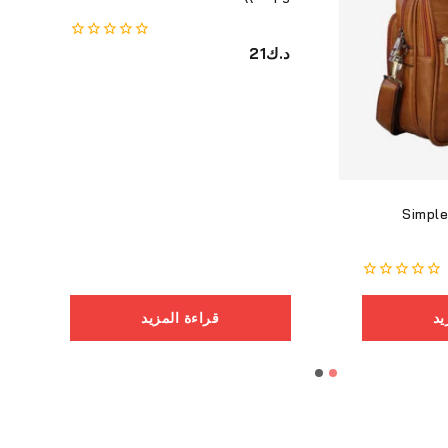
د.ك
21
0
من
أصل
5
Simple
0
من
يد
قراءة المزيد
أصل
5