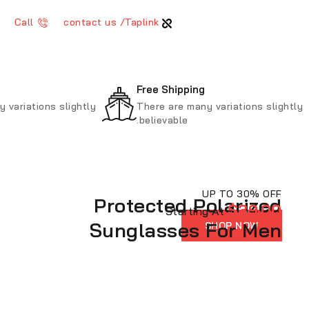
Call
contact us /Taplink
Free Shipping
 variations slightly
There are many variations slightly
believable.
UP TO 30% OFF
Protected Polarized
$39.00
Starting At
Sunglasses For Men
SHOP NOW