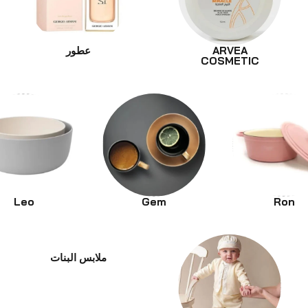
ARVEA
عطور
COSMETIC
Leo
Gem
Ron
ملابس البنات