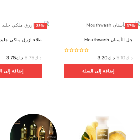
-35%
-37%
جل الأسنان Mouthwash
طلاء ازرق ملكي جليد
د.ك
5.10
د.ك
3.20
0
د.ك
5.75
د.ك
3.75
من
أصل
إضافة إلى السلة
إضافة إلى ا
5