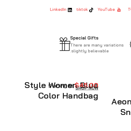
LinkedIn
tiktok
YouTube
Special Gifts
There are many variations
slightly believable.
Style Women Blue
$45.00
Starting At
SHOP NOW
Color Handbag
Aeon
Sn