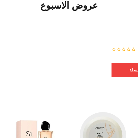
عروض الاسبوع
0
من
أصل
لسلة
5