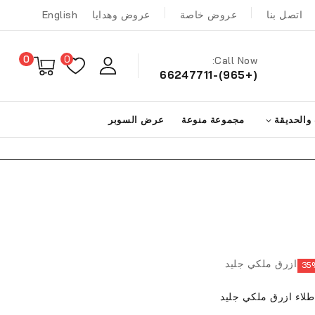
اتصل بنا
عروض خاصة
عروض وهدايا
English
0
0
Call Now:
(+965)-66247711
 والحديقة
مجموعة منوعة
عرض السوبر
طلاء ازرق ملكي جليد