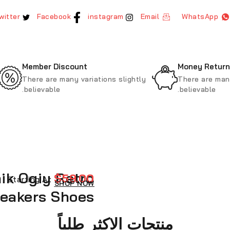
Twitter
Facebook
instagram
Email
WhatsApp
Member Discount
Money Return
There are many variations slightly
There are many
believable.
believable.
ik Ogiy Retro
$59.00
Starting At
SHOP NOW
eakers Shoes
منتجات الاكثر طلباً