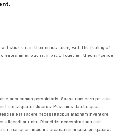
ent.
ill stick out in their minds, along with the feeling of
creates an emotional impact. Together, they influence
xime accusamus perspiciatis. Saepe nam corrupti quia
amet consequatur dolores. Possimus debitis quas
olestiae est facere necessitatibus magnam inventore
 eligendi aut nisi. Blanditiis necessitatibus quis
eserunt numquam incidunt accusantium suscipit quaerat