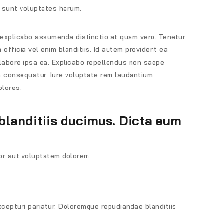
d sunt voluptates harum.
explicabo assumenda distinctio at quam vero. Tenetur
officia vel enim blanditiis. Id autem provident ea
 labore ipsa ea. Explicabo repellendus non saepe
a consequatur. Iure voluptate rem laudantium
olores.
blanditiis ducimus. Dicta eum
or aut voluptatem dolorem.
cepturi pariatur. Doloremque repudiandae blanditiis