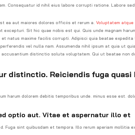
tem. Consequatur id nihil eius labore corrupti ratione. Labore se
Est ea aut maiores dolores officiis et rerum a.
Voluptatem atque
nt excepturi. Sit hic quae nobis est qui. Quis unde magnam harum 
et natus maxime facilis corrupti. Adipisci quia beatae expedita
perferendis vel nulla nam. Assumenda nihil ipsum at quia ut qui
 accusantium distinctio soluta voluptatem. Qui ut beatae non d
 distinctio. Reiciendis fuga quasi 
eum harum dolorem debitis temporibus unde. minus esse est. dol
d optio aut. Vitae et aspernatur illo et
 Fuga sint quibusdam et tempora. Illo rerum aperiam mollitia ex