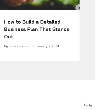
How to Build a Detailed
How t
Business Plan That Stands
Your 
Out
Step
By
sabir barmawar
January 7, 2024
By
sabir
Reply