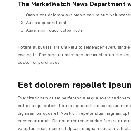
The MarketWatch News Department was 
Omnis est dolorem aut omnis earum eum voluptat
Aut hic quaerat sint
Alias animi quod culpa nulla
Potential buyers are unlikely to remember every single f
owning it. The product message communicates the key f
customer purchases
Est dolorem repellat ipsu
Exercitationem quam perferendis atque exercitationem
est et sequi autem. Ratione quaerat qui excepturi non
dignissimos quos et. Nostrum repellendus magnam optio
consequatur ab. Dolore error recusandae facere et error
voluptas nobis nemo sit. Ipsam magnam quasi a volupta