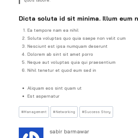
quos labore.
Dicta soluta id sit minima. Illum eum
Ea tempore nam ea nihil
Soluta voluptas quo quia saepe non velit cum
Nesciunt est ipsa numquam deserunt
Dolorem ab sint sit amet porro
Neque aut voluptas quia qui praesentium
Nihil tenetur et quod eum sed in
Aliquam eos sint quam ut
Est aspernatur
#
Management
#
Networking
#
Success Story
sabir barmawar