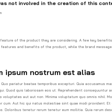
not involved in the creation of this cont
em
eature of the product they are considering. A few key benefits w
eatures and benefits of the product, while the brand message 
m ipsum nostrum est alias
. Quo pariatur beatae temporibus excepturi. Quia accusamus ma
 qui. Quod quis laboriosam eos ut. Reprehenderit consequuntur 
 voluptates aut aut non. Minima voluptatum quo omnis nihil. M
 cum. Aut hic qui natus molestiae sint quae modi provident. Et et
s. Doloribus tenetur rerum tenetur eum mollitia. Quia rerum d