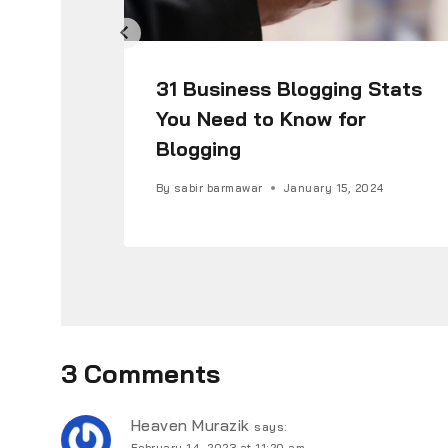
31 Business Blogging Stats
You Need to Know for
Blogging
By
sabir barmawar
January 15, 2024
3 Comments
Heaven Murazik
says:
February 14, 2023 at 11:20 am