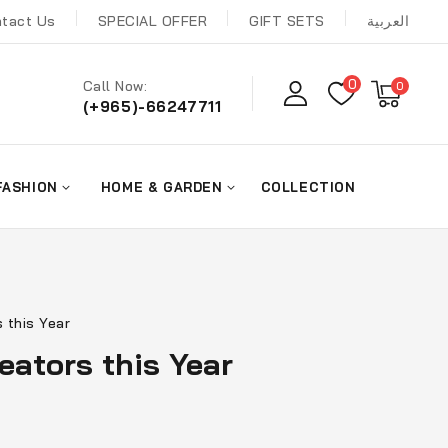
tact Us
SPECIAL OFFER
GIFT SETS
العربية
0
Call Now:
0
(+965)-66247711
FASHION
HOME & GARDEN
COLLECTION
 this Year
eators this Year