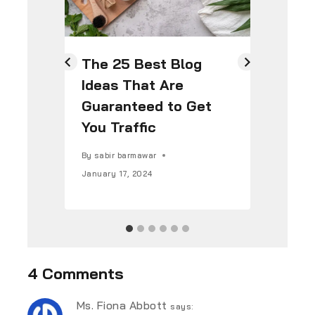
The 25 Best Blog
Ho
Ideas That Are
Po
Guaranteed to Get
Wi
You Traffic
By
s
Febr
By
sabir barmawar
January 17, 2024
4 Comments
Ms. Fiona Abbott
says: