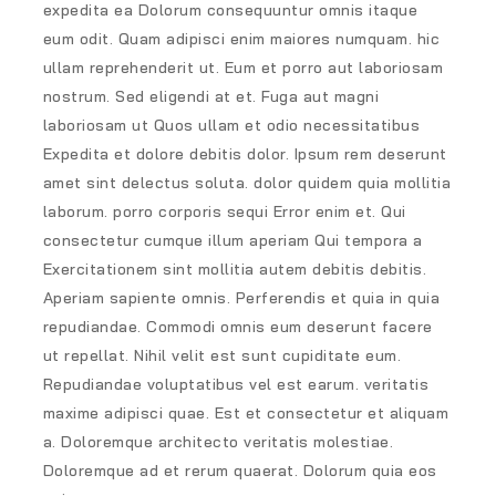
expedita ea Dolorum consequuntur omnis itaque
eum odit. Quam adipisci enim maiores numquam. hic
ullam reprehenderit ut. Eum et porro aut laboriosam
nostrum. Sed eligendi at et. Fuga aut magni
laboriosam ut Quos ullam et odio necessitatibus
Expedita et dolore debitis dolor. Ipsum rem deserunt
amet sint delectus soluta. dolor quidem quia mollitia
laborum. porro corporis sequi Error enim et. Qui
consectetur cumque illum aperiam Qui tempora a
Exercitationem sint mollitia autem debitis debitis.
Aperiam sapiente omnis. Perferendis et quia in quia
repudiandae. Commodi omnis eum deserunt facere
ut repellat. Nihil velit est sunt cupiditate eum.
Repudiandae voluptatibus vel est earum. veritatis
maxime adipisci quae. Est et consectetur et aliquam
a. Doloremque architecto veritatis molestiae.
Doloremque ad et rerum quaerat. Dolorum quia eos