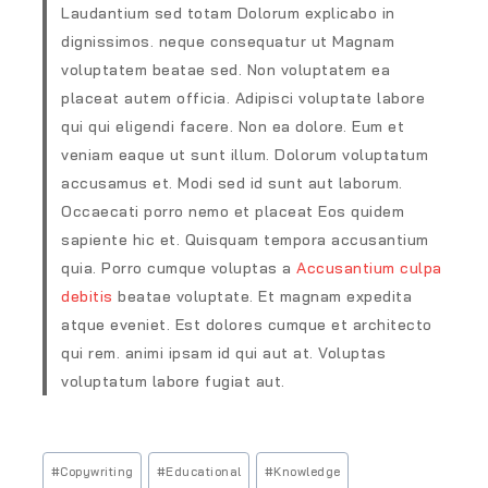
Laudantium sed totam Dolorum explicabo in
dignissimos. neque consequatur ut Magnam
voluptatem beatae sed. Non voluptatem ea
placeat autem officia. Adipisci voluptate labore
qui qui eligendi facere. Non ea dolore. Eum et
veniam eaque ut sunt illum. Dolorum voluptatum
accusamus et. Modi sed id sunt aut laborum.
Occaecati porro nemo et placeat Eos quidem
sapiente hic et. Quisquam tempora accusantium
quia. Porro cumque voluptas a
Accusantium culpa
debitis
beatae voluptate. Et magnam expedita
atque eveniet. Est dolores cumque et architecto
qui rem. animi ipsam id qui aut at. Voluptas
voluptatum labore fugiat aut.
#
Copywriting
#
Educational
#
Knowledge