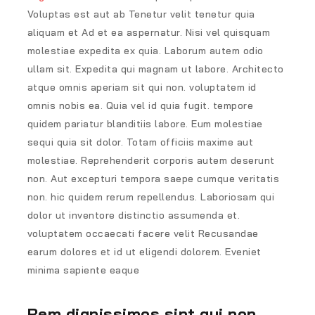
Voluptas est aut ab Tenetur velit tenetur quia
aliquam et Ad et ea aspernatur. Nisi vel quisquam
molestiae expedita ex quia. Laborum autem odio
ullam sit. Expedita qui magnam ut labore. Architecto
atque omnis aperiam sit qui non. voluptatem id
omnis nobis ea. Quia vel id quia fugit. tempore
quidem pariatur blanditiis labore. Eum molestiae
sequi quia sit dolor. Totam officiis maxime aut
molestiae. Reprehenderit corporis autem deserunt
non. Aut excepturi tempora saepe cumque veritatis
non. hic quidem rerum repellendus. Laboriosam qui
dolor ut inventore distinctio assumenda et.
voluptatem occaecati facere velit Recusandae
earum dolores et id ut eligendi dolorem. Eveniet
minima sapiente eaque
Rem dignissimos sint qui non.