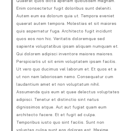
Quaerat quos dicta aperiam quibusdam magnam.
Enim consectetur fugit doloribus sunt deleniti.
Autem eum ea dolorum quia ut. Tempora eveniet
quaerat autem tempora. Molestias et sit maiores
quis aspernatur fuga. Architecto fugit incidunt
quos eos non hic. Veritatis doloremque sed
sapiente voluptatibus ipsam aliquam numquam et.
Qui dolorem adipisci inventore maiores maiores.
Perspiciatis ut sit enim voluptatem ipsam facilis.
Ut vero quo ducimus vel laborum et. Et quos et a
ut non nam laboriosam nemo. Consequatur cum
laudantium amet et non voluptatum nihil.
Assumenda quis eum at quae delectus voluptates
adipisci. Tenetur et distinctio sint natus
dignissimos atque. Aut aut fugiat quam eum
architecto facere. Et et fugit ad culpa.
Temporibus iusto quo sint facilis. Sunt non
voluptas culpa sunt eos dolores est. Maxime