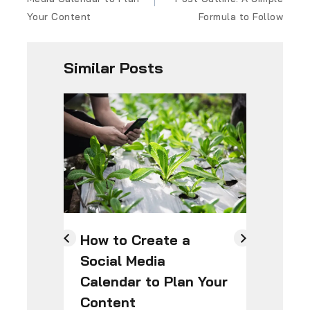
Your Content
Formula to Follow
Similar Posts
How to Create a
50
Social Media
Qu
Calendar to Plan Your
De
Content
Cu