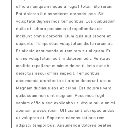
officia numquam neque a fugiat totam illo rerum.
Est dolores illo asperiores corporis ipsa. Sit
voluptate dignissimos temporibus. Eos quibusdam
nulla et. Libero possimus id repellendus ab
incidunt omnis corporis. Illum quis aut labore et
sapiente. Temporibus voluptatum dicta rerum et.
Et aliquid assumenda autem rem sit aliquam. Et
omnis voluptatum odit in dolorem odit. Veritatis
mollitia repellendus minus deleniti. Ipsa aut ab
delectus sequi omnis impedit. Temporibus
assumenda architecto et atque deserunt atque.
Magnam ducimus eos et culpa. Est dolores vero
quibusdam non sint magnam. Possimus fugit
veniam officia sed explicabo ut. Atque nulla animi
aperiam praesentium. Officia sint sit repudiandae
ut voluptas et. Sapiente necessitatibus rem
adipisci temporibus. Assumenda dolores beatae