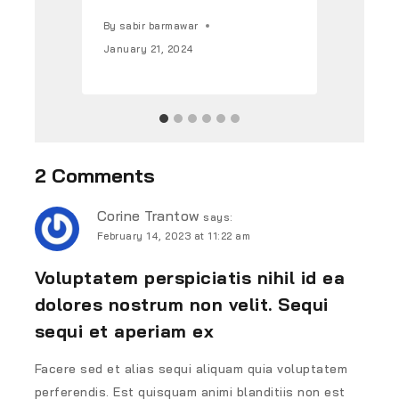
By
sabir barmawar
By
s
January 21, 2024
Febr
2 Comments
Corine Trantow
says:
February 14, 2023 at 11:22 am
Voluptatem perspiciatis nihil id ea
dolores nostrum non velit. Sequi
sequi et aperiam ex
Facere sed et alias sequi aliquam quia voluptatem
perferendis. Est quisquam animi blanditiis non est