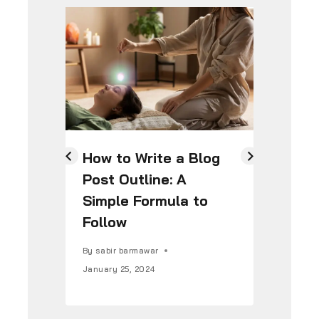
How to Write a Blog
Th
Post Outline: A
Hi
Simple Formula to
Co
Follow
Ye
By
sabir barmawar
By
s
January 25, 2024
Janu