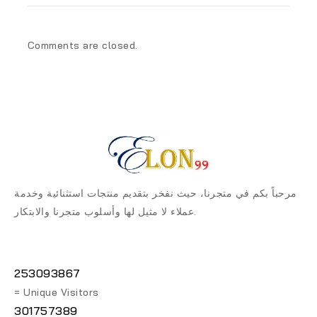
Comments are closed.
مرحباً بكم في متجرنا، حيث نفخر بتقديم منتجات استثنائية وخدمة
عملاء لا مثيل لها وأسلوب متجرنا والابتكار.
253093867
= Unique Visitors
301757389