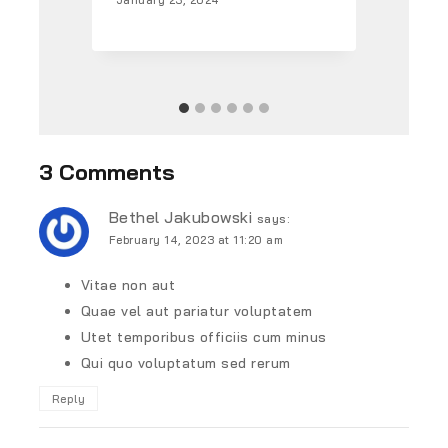
By
s
Janu
3 Comments
Bethel Jakubowski
says:
February 14, 2023 at 11:20 am
Vitae non aut
Quae vel aut pariatur voluptatem
Utet temporibus officiis cum minus
Qui quo voluptatum sed rerum
Reply