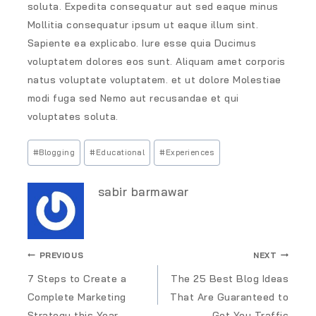
soluta. Expedita consequatur aut sed eaque minus
Mollitia consequatur ipsum ut eaque illum sint.
Sapiente ea explicabo. Iure esse quia Ducimus
voluptatem dolores eos sunt. Aliquam amet corporis
natus voluptate voluptatem. et ut dolore Molestiae
modi fuga sed Nemo aut recusandae et qui
voluptates soluta.
#
Blogging
#
Educational
#
Experiences
sabir barmawar
PREVIOUS
NEXT
7 Steps to Create a
The 25 Best Blog Ideas
Complete Marketing
That Are Guaranteed to
Strategy this Year
Get You Traffic