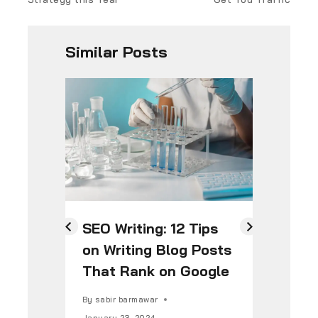
Similar Posts
SEO Writing: 12 Tips
Ho
on Writing Blog Posts
So
That Rank on Google
Ca
Co
By
sabir barmawar
January 23, 2024