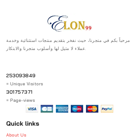
مرحباً بكم في متجرنا، حيث نفخر بتقديم منتجات استثنائية وخدمة
عملاء لا مثيل لها وأسلوب متجرنا والابتكار.
253093849
= Unique Visitors
301757371
= Page-views
Quick links
About Us