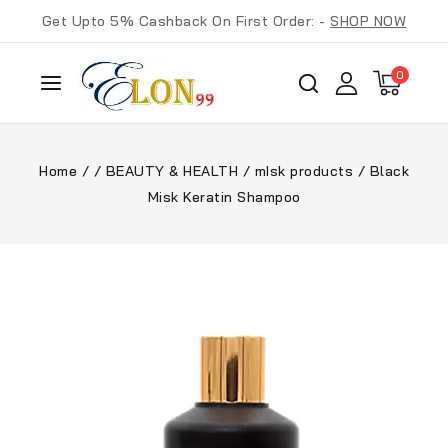
Get Upto 5% Cashback On First Order: -
SHOP NOW
0
Home
/
/
BEAUTY & HEALTH
/
mIsk products
/
Black
Misk Keratin Shampoo