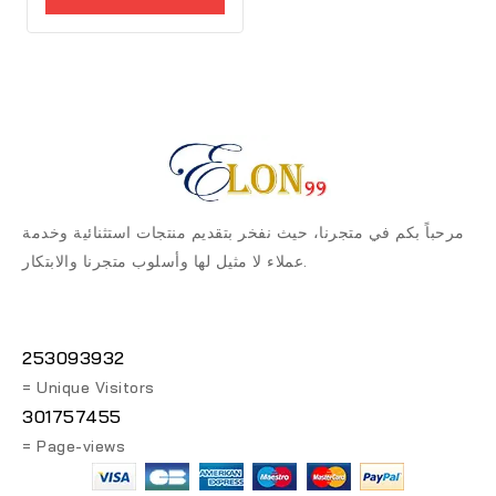
5
مرحباً بكم في متجرنا، حيث نفخر بتقديم منتجات استثنائية وخدمة
عملاء لا مثيل لها وأسلوب متجرنا والابتكار.
253093932
= Unique Visitors
301757455
= Page-views