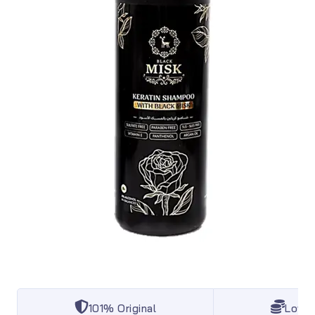
101% Original
Lowes