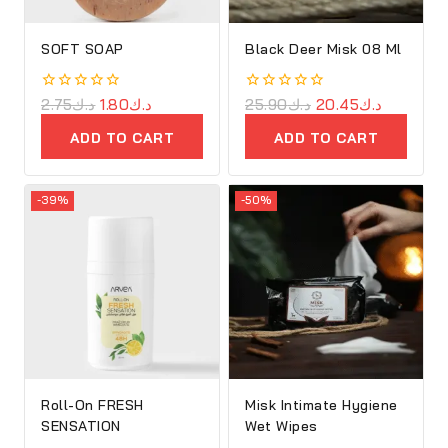
SOFT SOAP
Black Deer Misk 08 Ml
0
2.75
د.ك
1.80
د.ك
0
25.90
د.ك
20.45
د.ك
out
out
of
of
ADD TO CART
ADD TO CART
5
5
-39%
-50%
Roll-On FRESH
Misk Intimate Hygiene
SENSATION
Wet Wipes