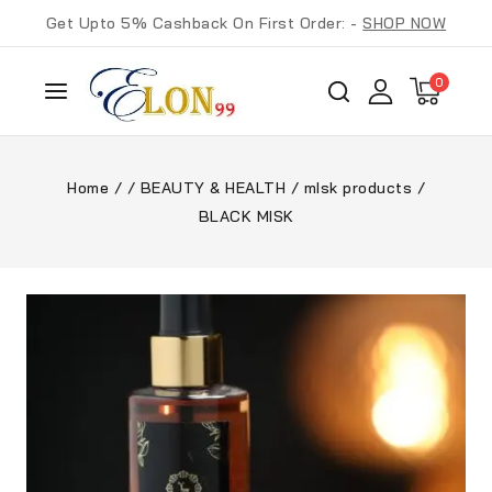
Get Upto 5% Cashback On First Order: -
SHOP NOW
0
Home
/
/
BEAUTY & HEALTH
/
mIsk products
/
BLACK MISK