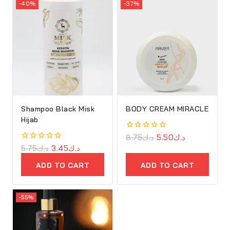
-40%
-37%
Shampoo Black Misk
BODY CREAM MIRACLE
Hijab
0
8.75
د.ك
5.50
د.ك
out
0
5.75
د.ك
3.45
د.ك
of
out
5
of
ADD TO CART
ADD TO CART
5
-55%