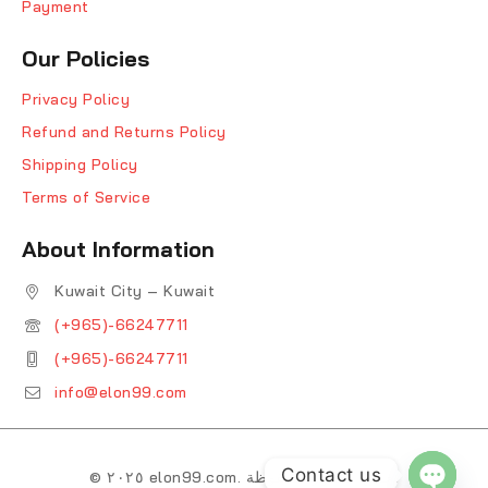
Payment
Our Policies
Privacy Policy
Refund and Returns Policy
Shipping Policy
Terms of Service
About Information
Kuwait City – Kuwait
(+965)-66247711
(+965)-66247711
info@elon99.com
Contact us
© ٢٠٢٥ elon99.com. جميع الحقوق محفوظة.