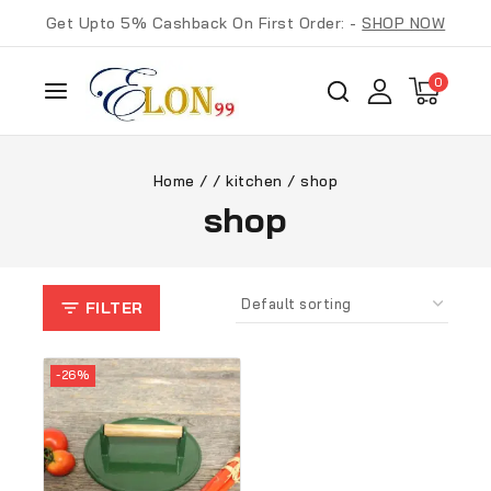
Get Upto 5% Cashback On First Order: -
SHOP NOW
0
Home
/
/
kitchen
/
shop
shop
FILTER
-26%