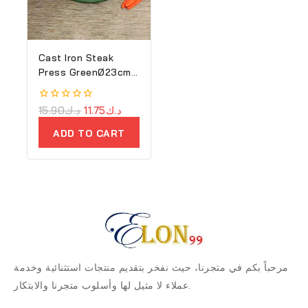
Cast Iron Steak
Press GreenØ23cm
– Ron
0
15.90
د.ك
11.75
د.ك
out
of
ADD TO CART
5
مرحباً بكم في متجرنا، حيث نفخر بتقديم منتجات استثنائية وخدمة
عملاء لا مثيل لها وأسلوب متجرنا والابتكار.