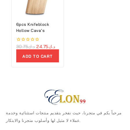
6pcs Knifeblock
Hollow Cava’s
0
30.75
د.ك
24.75
د.ك
out
of
ADD TO CART
5
مرحباً بكم في متجرنا، حيث نفخر بتقديم منتجات استثنائية وخدمة
عملاء لا مثيل لها وأسلوب متجرنا والابتكار.