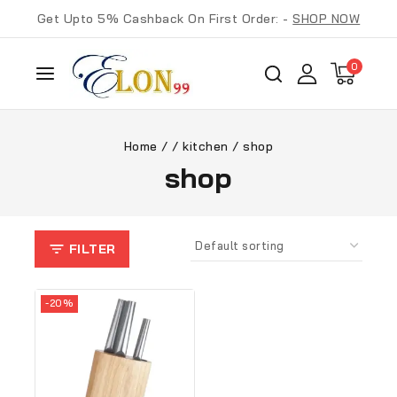
Get Upto 5% Cashback On First Order: -
SHOP NOW
0
Home
/
/
kitchen
/
shop
shop
FILTER
-20%