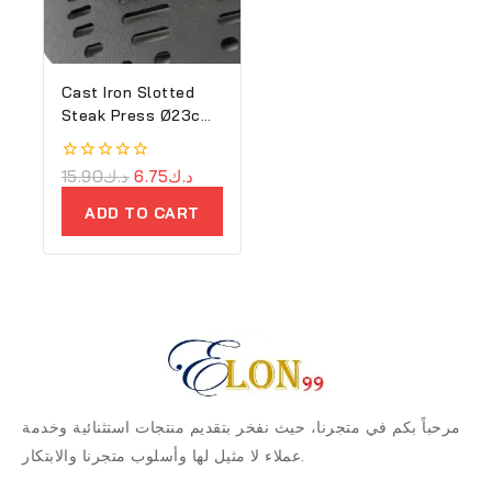
Cast Iron Slotted
Steak Press Ø23cm
– Ron
0
15.90
د.ك
6.75
د.ك
out
of
ADD TO CART
5
مرحباً بكم في متجرنا، حيث نفخر بتقديم منتجات استثنائية وخدمة
عملاء لا مثيل لها وأسلوب متجرنا والابتكار.