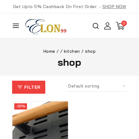
Get Upto 5% Cashback On First Order: -
SHOP NOW
0
Home
/
/
kitchen
/
shop
shop
FILTER
-58%