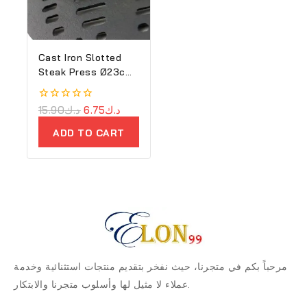
Cast Iron Slotted
Steak Press Ø23cm
– Ron
0
15.90
د.ك
6.75
د.ك
out
of
ADD TO CART
5
مرحباً بكم في متجرنا، حيث نفخر بتقديم منتجات استثنائية وخدمة
عملاء لا مثيل لها وأسلوب متجرنا والابتكار.