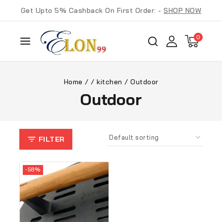
Get Upto 5% Cashback On First Order: -
SHOP NOW
0
Home
/
/
kitchen
/
Outdoor
Outdoor
FILTER
-58%