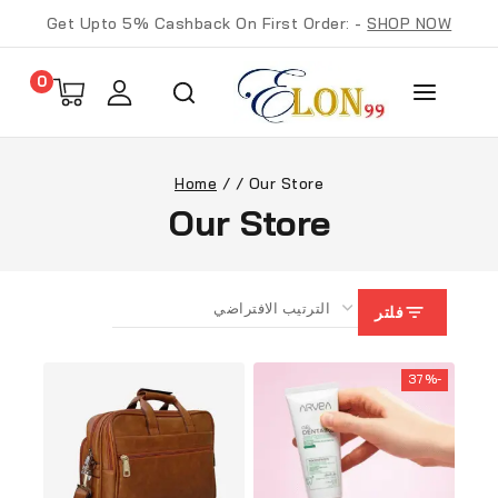
Get Upto 5% Cashback On First Order: -
SHOP NOW
0
Home
/
/
Our Store
Our Store
فلتر
-37%