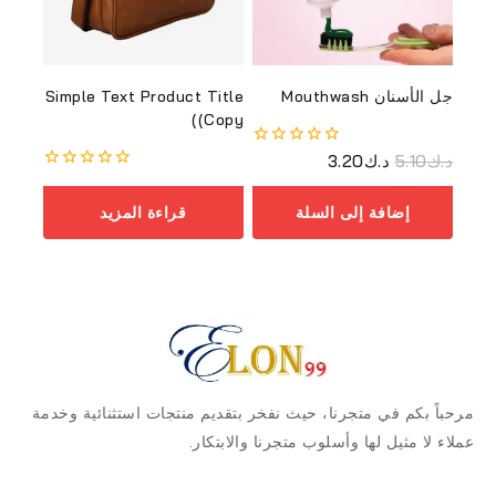
جل الأسنان Mouthwash
Simple Text Product Title
(Copy)
د.ك
5.10
د.ك
3.20
0
من
0
أصل
من
5
إضافة إلى السلة
قراءة المزيد
أصل
5
مرحباً بكم في متجرنا، حيث نفخر بتقديم منتجات استثنائية وخدمة
عملاء لا مثيل لها وأسلوب متجرنا والابتكار.